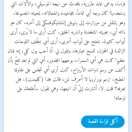
فرنسا، يدعى عابد عازريه، يتحدث عن نهجه الموسيقي، والآلات التي
يستخدمها! كان وجه أبي تماماً، بتجاعيده وانفعالاته، بلحيته المصبوغة،
وهو يتنقل من موزارت إلى بتهوفن إلىتشايكوفسكي إلى آخره، كان هو
ذاته أبي، بجبهته المتغضنة وشاربه الحليق. كنت أرى ما لا يُرى، أرى
أبواب كثيرة، تنفتح على أبواب أخرى، أرى أمي تنظّف اللوحات
الزائدة في المخزن، تمسح غبارها، وتقول لي: أنا أحب بول كلي، إنه فنان
عظيم! كانت هي أمي السمراء، بوجهها المجدور، أمي التي لم تعد تلحّ بأن
أكف عن رسم ذوات الأرواح، كنت أرى أمي تجلس على طاولة
المطبخ، ترسم بورتريها لا أعرف لمن، قالت هذا (كليمنت)، هل
تعرفه؟ قلت: لا. أشارت إليّ أن اتبعها، وهي تقول: سأطلعك على
لوحاته!
أكمل قراءة القصة