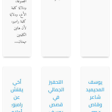
المجموعة،
ودلالة كلمة
الأخ، ودلالة
كلمة رامبو،
لأن هاتين
الكلمتين
مهمتان...
يوسف
التحفيز
أخي
المحيميد
الجمالي
يفتش
شاعر
في
عن
وقاص
قصص
رامبو:
عصي
يوسف
أحلام