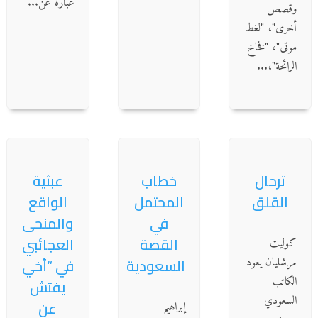
عبارة عن...
وقصص
أخرى"، "لغط
موتى"، "فخاخ
الرائحة"،...
ترحال
خطاب
عبثية
القلق
المحتمل
الواقع
في
والمنحى
القصة
العجائبي
كوليت
مرشليان يعود
السعودية
في “أخي
الكاتب
يفتش
السعودي
عن
إبراهيم