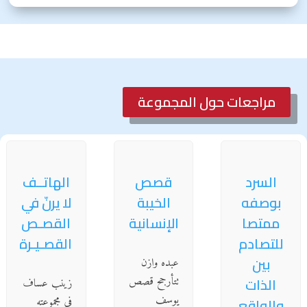
مراجعات حول المجموعة
السرد
قصص
الهاتــف
بوصفه
الخيبة
لا يرنّ في
ممتصا
الإنسانية
القصـص
للتصادم
القصـيـرة
بين
عبده وازن
الذات
تتأرجح قصص
زينب عساف
يوسف
والواقع
في مجموعته