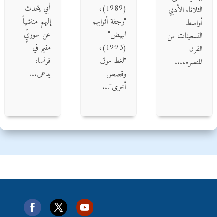
(1989)،
أبي يتحدث
الثلاثاء الأدبي
"رجفة أثوابهم
إليهم منتشياً
أواسط
البيض"
عن سوريٍّ
التسعينات من
(1993)،
مقيم في
القرن
"لغط موتى
فرنسا،
المنصرم،...
وقصص
يدعى...
أخرى"...