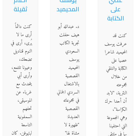
على
المحيميد
ثقيلة
الكتابة
د. عبدالله أبو
كنت دائماً
هيف حفلت
أرى ما لا
كنت قد
تجربة الكاتب
يُرى، أرى في
عرفت يوسف
السعودي
النوم قناديل
المحيميد شاعرا
يوسف
تضحك،
عصيا على
المحيميد
وعيونا تلتمع،
الكتابة والتلقي
القصصية
وأرى أبي
من خلال
بالاشتغال
يتحدث مع
مجموعته
السردي الجمالي
غرباء عن
النثرية، "لابد
في مجموعاته
الموسيقى،
أن أحدا حرك
القصصية
تحفهم
الكراسة"،
العديدة:
السمفونية
وهي المجموعة
"ظهيرة لا
التاسعة
التي احتفينا
مشاة لها"
لبتهوفن. كان
بها في ملتقى