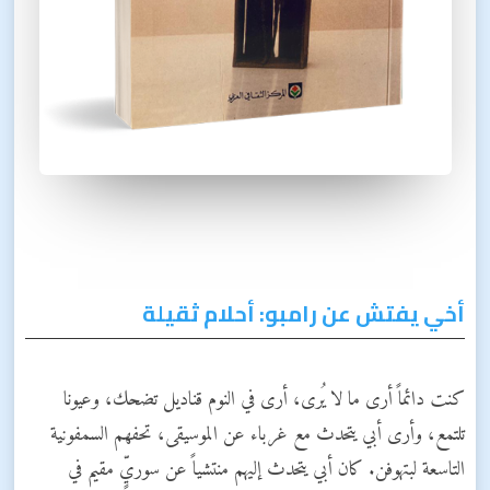
أخي يفتش عن رامبو: أحلام ثقيلة
كنت دائماً أرى ما لا يُرى، أرى في النوم قناديل تضحك، وعيونا
تلتمع، وأرى أبي يتحدث مع غرباء عن الموسيقى، تحفهم السمفونية
التاسعة لبتهوفن. كان أبي يتحدث إليهم منتشياً عن سوريٍّ مقيم في