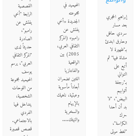
المحيميد في
القصصية
مجموعته
الرابعة "أخي
إبراهيم الحجري
الجديدة «أخي
يفتش عن
بعد مسار
يفتش عن
رامبو"،
سردي حافل
رامبو» (المركز
الصادرة
وحارق ابتدئ
الثقافي العربي،
حديثاً لدى
بـ"ظهيرة لا
2005) بين
"المركز الثقافي
مشاة فيها" ثم
الواقعية
العربي"، يرسم
أتبع على
والفانتازيا
يوسف
التوالي
اللتين تضمران
المحيميد مجموعة
بـ"رجفة
أبعاداً مأسوية
من اللوحات
أثوابهم
وعبثية، ناهيك
الشخصية،
البيض"، "لا
بالإيهام
يتداخل فيها
بد أن أحدا
والسخرية
الفردي
حرك
والتهتك....
بالاجتماعي.
الكراسة"،
قصص قصيرة
"لغط موتى