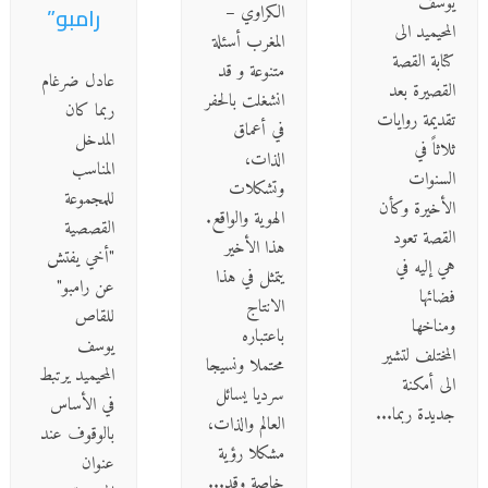
يوسف
الكراوي –
رامبو”
المحيميد الى
المغرب أسئلة
كتابة القصة
متنوعة و قد
عادل ضرغام
القصيرة بعد
انشغلت بالحفر
ربما كان
تقديمة روايات
في أعماق
المدخل
ثلاثاً في
الذات،
المناسب
السنوات
وتشكلات
للمجموعة
الأخيرة وكأن
الهوية والواقع.
القصصية
القصة تعود
هذا الأخير
"أخي يفتش
هي إليه في
يتمثل في هذا
عن رامبو"
فضائها
الانتاج
للقاص
ومناخها
باعتباره
يوسف
المختلف لتشير
محتملا ونسيجا
المحيميد يرتبط
الى أمكنة
سرديا يسائل
في الأساس
جديدة ربما...
العالم والذات،
بالوقوف عند
مشكلا رؤية
عنوان
خاصة وقد...