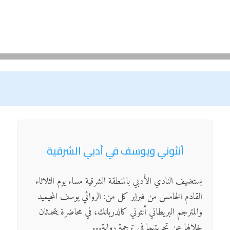
أنثوني ويوسف في أدبي الشرقية
يستضيف النادي الأدبي بالمنطقة الشرقية مساء يوم الثلاثاء
القادم الخامس من فبراير كل من: الروائي يوسف المحيميد
والمترجم البريطاني أنثوني كالدربانك، في محاضرة يتحدثان
خلالها عن تجربتهما في ترجمة رواية...