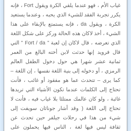
غياب الأم ، فهو عندما يلقي الكرة ويقول Fort ، فإنه
يكرر تجربة الفقد للشيء الذي يحبه ، وعندما يستعيد
الكرة ، ويقول da ، فإنه يستمتع بالإبقاء على هذا
الشيء ، أخذ لاكان هذه الحالة وركز على شكل اللغة
الذي تعرضه ، قال لاكان إن لعبة ” Fort / da ” التي
قال فرويد إنها حدثت لابن أخته البالغ من العمر
ثمانية عشر شهرا هي حول دخول الطفل العالم
الرمزي ، أو دخوله إلى بنية اللغة نفسها ، إن اللغة –
كما يرى – تتحدث عما هو مفقود أو غائب ، فأنت
تحتاج إلى الكلمات عندما تكون الأشياء التي تريدها
غائبة ، ولو كان عالمك ممتلئا بلا غياب فيه ، فأنت لا
تحتاج إلى اللغة ( وقد أشار جوناثان سويفت إلى
شيء من هذا في رحلات جيلفر حين تحدث عن
ثقافة ليس فيها لغة ، الناس فيها يحملون على