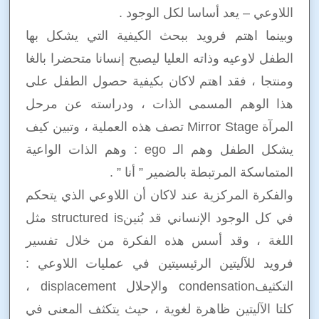
اللاوعي – يعد أساسا لكل الوجود .
وبينما اهتم فرويد ببحث الكيفية التي يشكل بها
الطفل لاوعيه وذاته العليا ليصبح إنسانا متحضرا بالغا
ومنتجا ، فقد اهتم لاكان بكيفية حصول الطفل على
هذا الوهم المسمى الذات ، ودراسته عن مرحل
المرآة Mirror Stage تصف هذه العملية ، وتبين كيف
يشكل الطفل وهم الـ ego : وهم الذات الواعية
المتماسكة المرتبطة بالضمير ” أنا ” .
والفكرة المركزية عند لاكان أن اللاوعي الذي يتحكم
في كل الوجود الإنساني قد بُنينstructured is مثل
اللغة ، وقد أسس هذه الفكرة من خلال تفسير
فرويد للآليتين الرئيسيتين في عمليات اللاوعي :
التكثيفcondensation والإحلال displacement ،
كلتا الآليتين ظاهرة لغوية ، حيث يتكثف المعنى في