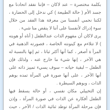
بكلمة مختصرة – عند لاكان – فإننا نفقد اتحادنا مع
جسد الأم ( حالة الطبيعة ) كي ندخل إلى الحضارة ،
لكننا نحمي أنفسنا من معرفة هذا الفقد من خلال
سوء إدراك لأنفسنا على أننا لا ينقص منا شيء .
يرى لاكان أن مفهوم الذات عندالطفل ( أناه أو هويته
) لا تتلاءم مع كينونته الخاصة ، فصورته الذهنية في
المرآ ة أصغر ، كما أنها أكثر ثباتا ، ثم إنها بالنسبة له
هي الآخر ، إنها شيء ما خارج عنه ، ولذلك فإن
الطفل – لبقية حياته – سوف يسيء تمييز ذاته على
أنها الآخر ، على أنها صورة في المرآة تمده بوهم
الذات ، وبوهم السيطرة .
إن التخييلي مكان نفسي ، أو حالة يسقط فيها
الطفل أفكاره عن الذات في صورة المرآة ، وإذن
فإن مرحلة المرآة توطد ثنائية الذات / الآخر ، حيث