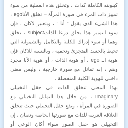
كينونته الكاملة كذات ، وتخلق هذه العملية من سوء
تمييز ذات المرء في صورة المرآة – تخلق الأناego ،
هذا الشيء الذي يقول ” أنا ” ، وبتعبير لاكان ، فإن
سوء التمييز هذا يخلق درعا للذاتsubject ، يخلق
وهما أو سوء إدراك للكلية والتكامل والشمولية التي
تحيط بالجسد المتجزئ وتحميه ، وبالنسبة للاكان فإن
هوية الـ ego ، أو هوية الذات ، أو هوية الأنا مجرد
وهم ، إنه تماثل مع صورة خارجية ، وليس معنى
داخلي للهوية الكلية المنفصلة .
بهذا المعنى تتخلق الذات في حقل التخييلي
Imaginary ، من خلال هذا التماثل التخييلي مع
الصورة في المرآة ، ويقع حقل التخييلي حيث تتخلق
العلاقة الغريبة للذات مع صورتها الخاصة وتصان ، إن
التخييلي هو حقل الصور سواء أكان الوعي أو