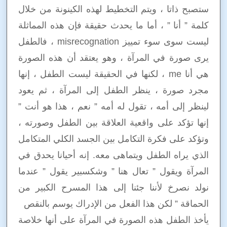
ستصبح ذاتا ، ويتم التخطيط لهذه الكينونة من خلال
كلمة ” أنا ” ، أما ما يحدث حقيقة فإن هذه المماثلة
ليست سوى سوء تمييز misrecognation ، فالطفل
يرى صورة في المرآة ، وهو يعتقد أن هذه الصورة
هي أنا me ، لكنها في الحقيقة ليست الطفل ، إنها
مجرد صورة ، ينظر الطفل إلى المرآة ، ثم يعود
لينظر إلى أمه ، تقول له أمه ” نعم ، هذا هو أنت ”
إنها تؤكد على واقعية العلاقة بين الطفل وصورته ،
وتؤكد على فكرة التكامل بين الجسد الكلي المتكامل
الذي يراه الطفل ويتماهى معه. إنه أحيانا يحدق في
المرآة ويقول ” تعال هنا ” وشكسبير يقول ” عندما
نولد نصرخ لأننا جئنا إلى هذا المسرح الكبير من
الحماقة ” لكن هذا الفعل من الإدراك يوسم بالنقص
يأخذ الطفل هذه الصورة في المرآة على أنها خلاصة