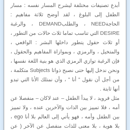
أبدع تصنيفات مختلفة ليشرح المسار نفسه : مسار
الطفل إلى البلوغ ، لقد أوضح ثلاثة مفاهيم :
الحاجةNEED ، والطلبDEMAND ، والرغبة
DESIRE التي تناسب تماما ثلاث حالات من التطور ،
أو ثلاث حقول يتطور داخلها البشر : الواقعي ،
والمتخيل ، والرمزي ، وبموازاة المفاهيم والحقول ،
فإن الرغبة توازي الرمزي الذي هو بنية اللغة نفسها ،
ونحن ندخل إليها حتى نصبح ذواتا Subjects متكلمة ،
من أجل أن نقول ” أنا ” ، وأن نمتلك الأنا التي تبدو
أنها ثابتة .
مثل فرويد ، لا يبدأ الطفل – عند لاكان – منفصلا عن
أمه ، فلا تمييز بين الذات والآخرين عنده ، ولا تمييز
بين الطفل وأمه ، فهو يأتي إلى العالم بلا أنا ego ،
بلا هوية ، بلا معنى للذات منفصل عن الآخر ( عن