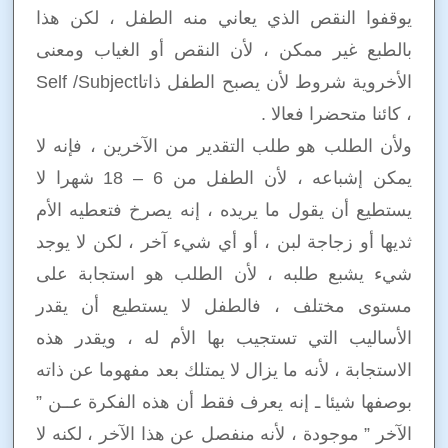
يوقفوا النقص الذي يعاني منه الطفل ، لكن هذا
بالطبع غير ممكن ، لأن النقص أو الغياب ومعنى
الأخروية شروط لأن يصبح الطفل ذاتاSelf /Subject
، كائنا متحضرا فعالا .
ولأن الطلب هو طلب التقدير من الآخرين ، فإنه لا
يمكن إشباعه ، لأن الطفل من 6 – 18 شهرا لا
يستطيع أن يقول ما يريده ، إنه يصرخ فتعطيه الأم
ثديها أو زجاجة لبن ، أو أي شيء آخر ، لكن لا يوجد
شيء يشبع طلبه ، لأن الطلب هو استجابة على
مستوى مختلف ، فالطفل لا يستطيع أن يقدر
الأساليب التي تستجيب بها الأم له ، ويقدر هذه
الاستجابة ، لأنه ما يزال لا يمتلك بعد مفهوما عن ذاته
بوصفها شيئا ـ إنه يعرف فقط أن هذه الفكرة عــن ”
الآخر ” موجودة ، لأنه منفصل عن هذا الآخر ، لكنه لا