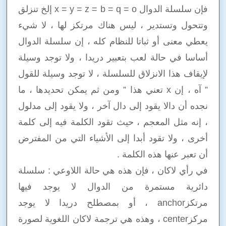
فإن سلسلة الدوال x = y = z = b = q = o إلخ تنزلق
وتتحول وتستدير ، ليس هناك مرتكز لها ، لا شيء
يعطي معنى أو ثباتا للنظام كله ، إن سلسلة الدوال
أساسا في حالة لعب بتعبير دريدا ، ولا توجد وسيلة
لإيقاف هذا الانزلاق للسلسلة ، لا توجد وسيلة للقول
” آه ، إن x تعني هذا ” ومن ثم يمكن تحديدها ، ما
نجده أن دالا يقود إلى دال آخر ، ولا يقود إلى مدلول
، إنه مثل المعجم ، حيث تقود الكلمة فيه إلى كلمة
أخرى ، ولا تقود أبدا إلى الأشياء التي من المفترض
أن تعبر عنها هذه الكلمة .
في رأي لاكان ، فإن هذه هي حالة اللاوعي : سلسلة
دائرية مستمرة من الدوال لا يوجد فيها
مرتكزanchor ، أو بمصطلح دريدا لا يوجد
مركزcenter ، وهذه هي ترجمة لاكان اللغوية لصورة