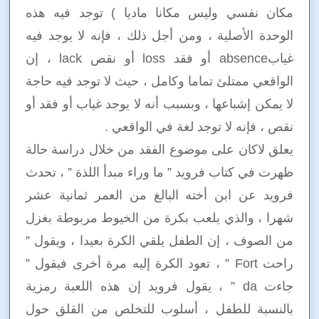
مكان نفسي وليس مكانا ماديا ) توجد فيه هذه
الوحدة الأصلية ، ومن أجل ذلك ، فإنه لا يوجد فيه
غيابabsence أو فقد loss أو نقص lack ، إن
الواقعي ممتلئ تماما وكامل ، حيث لا توجد فيه حاجة
لا يمكن إشباعها ، وبسبب أنه لا يوجد غياب أو فقد أو
نقص ، فإنه لا توجد لغة في الواقعي .
يعلق لاكان على موضوع الفقد من خلال دراسة حالة
ظهرت في كتاب فرويد ” ما وراء مبدأ اللذة ” ، تحدث
فرويد عن ابن أخته البالغ من العمر ثمانية عشر
شهرا ، والذي يلعب بكرة من الخيوط مربوطة بغزل
من الصوف ، إن الطفل يلقي الكرة بعيدا ، ويقول ”
راحت Fort ” ، تعود الكرة إليه مرة أخرى فيقول ”
جاءت da ” ، يقول فرويد إن هذه اللعبة رمزية
بالنسبة للطفل ، أسلوب للتخلص من القلق حول