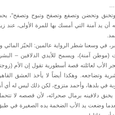
م…
وتخنق وتحضن وتصفع وتصفح وتبوح وتصفح”، يحشد
كه أن يد آمنة التي أمسك بها للمرة الأولى، عند ز
مد.
بشر، في وسعنا شطر الرواية عالمين: الحيّز المائي و
ت (موطن آمنة)، ويسمح للأيدي الدلافين – البش
ر الأب لعائلته قصة أسطورية تقول إن الأم (زوجته 
رية وتضاجعه. وهكذا أيضاً لا يأخذ العشق القاه
ة في بلدها، وأحمد متزوج، لكن ذلك ليس له أي أه
، يخنق دلافينه برمال صحرائه، لأن قصصه لا تتحم
دما وضعت يد الأب الضخمة يده الصغيرة في طبق ا