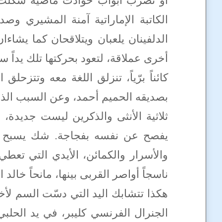
أو تضرب أبواب حوادث ماضية شكّلت بو
الكاتبة الإماراتية آمنة المشيري وصد
الدلفينان يلعبان ويتلاقحان كما يشاء
أخرى عملاقة، لتعود بحركتها تلك يداً 
كائناً برّياً، تنزلق اللغة معه وتتزح
بصديقه الحميم أحمد، وعن السبب الذي
ثلاثية الأنثى والذكرين ليست جديدة، 
يفصح عن نفسه بفجاجة. شك يسبح في م
والأسرار والكمائن، الأيدي التي تعطي
ناسجاً أواصر القربى بينها، مانحاً خال
هكذا تتشابك اليد التي دسّت السم لأخن
الجنرال الفرنسي كليبر، في يد الحلبي