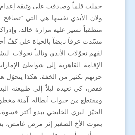
حملت قلماً وصادقت على وثيقة إعدا
ولأن الأيدي نفسها هي التي “تصافح 
منطقياً تسير عليه مرارة خالد، وإدرا
مسّدت عرقاً نابضاً بالحياة على كفّ أح
لفهم تحوّلات الأيدي وتالياً تحولات ال
الإقامة القاهرية إلى شواطئ الإمارا
حزنهم بكثير من الخفة. هكذا يتحوّل هج
قفص، كي تعيده ليلاً إلى طبيعته البش
ومقتطع من حيوات أبطاله: آمنة مخطوب
الحيّز البري الخليجي يبدو أكثر قسوة
يموت الأخ الصغير إثر مرض غامض، بع