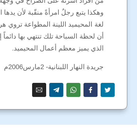
من أفراد أسرته على الصراخ في وجهه:
وهكذا يتبع رجلٌ امرأةً منقّبة لأن يده
لغة المحيميد اللينة المطواعة تروي هرب
أن لحظة السباحة تلك تنتهي بها دائماً إل
الذي يميز معظم أعمال المحيميد.
جريدة النهار اللبنانية- 2مارس2006م