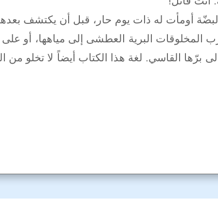
 أنت قاتل!
ا البضّة أومأت له ذات يوم حار، قبل أن يكتشف بعدها
 المخلوقات البرية العطشى إلى مياهها، أو على الأق
ى برّها القاسي. لغة هذا الكتاب أيضاً لا تخلو من الل