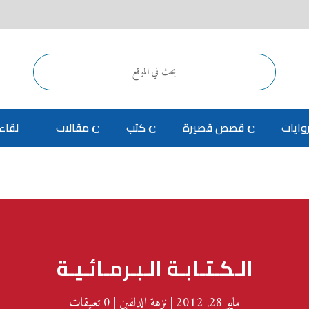
وايات
قصص قصيرة
كتب
مقالات
لقاء
الـكـتـابـة الـبـرمـائـيـة
مايو 28, 2012
|
نزهة الدلفين
|
0 تعليقات