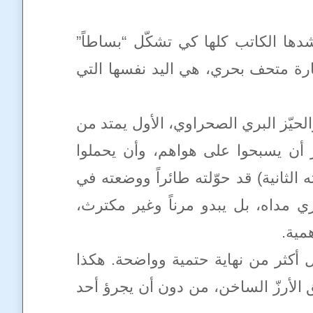
ها الكاتب كلها كي تشكّل “بساطاً”
يارة متحف بحري، هي اليد نفسها التي
الحيّز البري الصحراوي، الأول يمتد من
ر أن يسبحوا على هواهم، وأن يحملوا
الثانية) قد حوّلته طائراً ووضعته في
ري مداه، بل يبدو مرناً وغير مكترث،
مية.
ل أكثر من نهاية حتمية وواضحة. هكذا
لأرزّ الساخن، من دون أن يجرؤ أحد