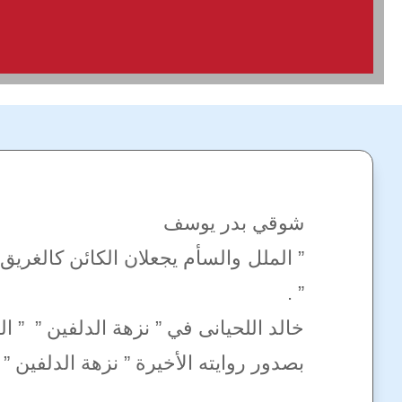
شوقي بدر يوسف
” الملل والسأم يجعلان الكائن كالغريق،
” .
خالد اللحيانى في ” نزهة الدلفين ” ” 
بصدور روايته الأخيرة ” نزهة الدلفين ” عن دار الريس للكتب 2006،