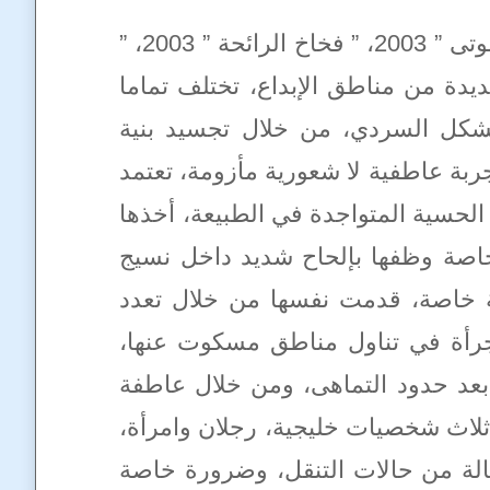
” ظهيرة لا مشاة لها ” 1989، و ” رجفة أثوابهم البيض ” 1993، وثلاث روايات هي ” لغط موتى ” 2003، ” فخاخ الرائحة ” 2003، ”
قة جديدة من مناطق الإبداع، تختلف تماما
لشكل السردي، من خلال تجسيد بنية
بة عاطفية لا شعورية مأزومة، تعتمد
الحسية المتواجدة في الطبيعة، أخذها
اصة وظفها بإلحاح شديد داخل نسيج
ة خاصة، قدمت نفسها من خلال تعدد
لجرأة في تناول مناطق مسكوت عنها،
بعد حدود التماهى، ومن خلال عاطفة
لاث شخصيات خليجية، رجلان وامرأة،
الة من حالات التنقل، وضرورة خاصة