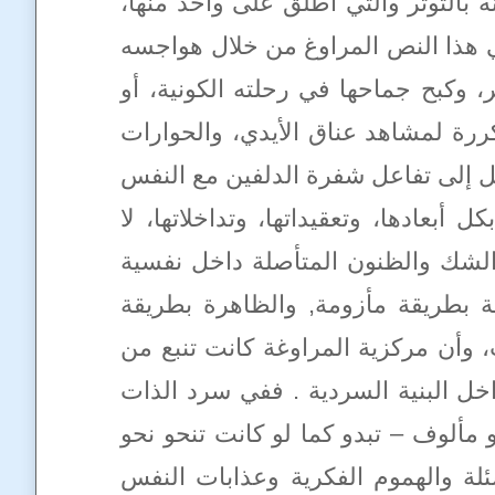
 بالتوتر والتي أطلق على واحد منها،
 في هذا النص المراوغ من خلال هواجسه
، وكبح جماحها في رحلته الكونية، أو
كررة لمشاهد عناق الأيدي، والحوارات
، بل إلى تفاعل شفرة الدلفين مع النفس
أبعادها، وتعقيداتها، وتداخلاتها، لا
والشك والظنون المتأصلة داخل نفسية
 بطريقة مأزومة, والظاهرة بطريقة
 وأن مركزية المراوغة كانت تنبع من
اخل البنية السردية . ففي سرد الذات
مألوف – تبدو كما لو كانت تنحو نحو
ئلة والهموم الفكرية وعذابات النفس