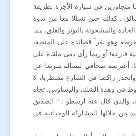
ا متجاورين في سيارة الأجرة بطريقة
سائق . كذلك حين تسللا معا من ندوة
الحادة والمشحونة بالتوتر والقلق، مما
مفرطة وهو يقرأ قصائده على المنصة،
 فارغة! أو ربما رأى دمى ملقاة على
ما، أعترضه صحافي ليسأله سريعا عن
 وانحدر راكضا في الشارع مضطربا، لا
رطة، والسقوط في وهدة الشك، والوساوس، تجاه
، والذي قال عنه أرسطو : ” الصديق
د من خلالها المشاركة الوجدانية في