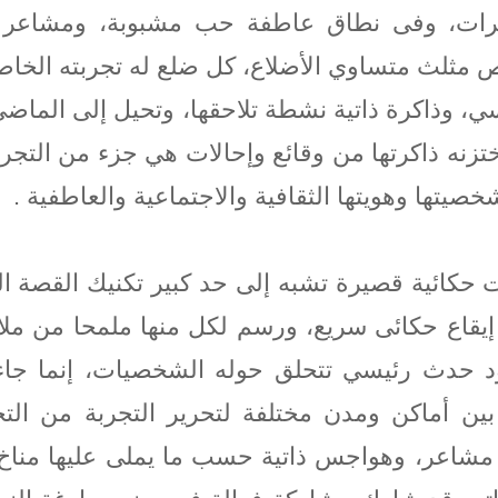
رات، وفى نطاق عاطفة حب مشبوبة، ومشاعر م
ص مثلث متساوي الأضلاع، كل ضلع له تجربته الخا
، وذاكرة ذاتية نشطة تلاحقها، وتحيل إلى الما
زنه ذاكرتها من وقائع وإحالات هي جزء من التجربة
يتها وهويتها الثقافية والاجتماعية والعاطفية .
ت حكائية قصيرة تشبه إلى حد كبير تكنيك القصة ا
يقاع حكائى سريع، ورسم لكل منها ملمحا من ملام
 حدث رئيسي تتحلق حوله الشخصيات، إنما جاء
بين أماكن ومدن مختلفة لتحرير التجربة من الت
 مشاعر، وهواجس ذاتية حسب ما يملى عليها منا