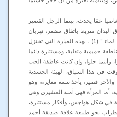
، ودينامية تغيره من آن لآخر حسبما
غاضيا عمّا يحدث، بينما الرجل القصير
ق اليدان سريعا باتفاق مضمر، تهربان
فزعتين كما لو كانت طيور يحفّها الحذر، تهربان مثل دلفينين يركضان بانسياب في بهاء الماء ” (1) . بهذه العبارة التي تختزل
طفة حميمية متقلبة، ومستثارة دائما
، وأينما حلوا، وإن كانت عاطفة الحب
قت في هذا السياق، الهيئة الجسدية
 والآخر قصير، يأخذ سمة مغايرة، وهو
ة، أما المرأة فهي آمنة المشيري وهى
نصية في شكل هواجس، وأفكار مستثارة،
ضطراب نحو طبيعة علاقة صديقة أحمد