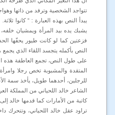
أن هذا التغّير المكاني الذي طرحه ا
تتواجد الشخصية وترفد من ذاتها وهواجس
يبدأ النص بهذه العبارة : ” كانوا ثلا
يشبك يده بيد المرأة ويمشيان خلفه، ح
النص بأكمله يتجسد اللقاء الذي يجمع
على طول النص، تجمع العاطفة هذه الشخ
المتقدة والمشبوبة تخص رجلا وامرأة
للرجلين، أحدهما طويل، يأخذ سمة الأب
الشاعر خالد اللحياني من المملكة الع
كاتبة من الأمارات كما قدمها خالد إل
تراود عقل خالد اللحياني، وتتحرك د