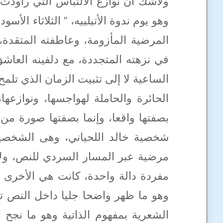
ولاشك أن نوازع الالتباس التي راودت 
وهو يوم ندوة الأتيلييه، ” الثلاثاء ا
المرضية المأزومة، وعاطفته المتقدة، 
في نزهته المتجددة، مع دلفينه العاشق
الساعية لا إلى تثبيت الزمان الذي تلمح
الحائرة والحاملة لهواجسها، ونوازعها،
بصفتها واقعا، وإنما بصفتها صورة من
شخصية خالد اللحياني، وهى الشخصية
مرضية عبر المسار السردي للنص، ولا 
مفردة دالة واحدة، كانت هي الأخرى ال
وهو ما ظهر واضحا جليا داخل النص تب
الشعرية بمفهوم الذاتية وهو ما نجح 