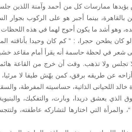
 يؤيدها ممارسات كل من أحمد وآمنة اللذين جلس
 بالقاهرة، بينما أجبر هو على الركوب بجوار ال
 وحده، وهو أشد ما يكون أحوج لهما في هذه اللحظات 
و كان يطحن حجرا، : ” كم كان وحيدا بأناقته ال
شعر في لحظة حاسمة أنه يقرأ أمام مقاعد خشبية
 لا تجلس ولا تذهب. وقت أن خرج من القاعة هائ
أزاحه عن طريقه برفق، كمن يهّش طيفا لا مرئيا،
) . تلك كانت مأساة خالد اللحيانى الذاتية، حساسيته المف
الذي يعشق دريدا، وبارت، والتفكيك، والبنيوية
، والمرأة التي اختارها لتشاركه عاطفته، ولتتجس