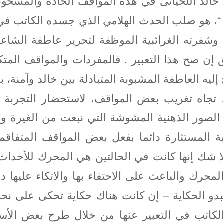
خالد اللحيانى في هذه المواقف الحادة والمشحونة
لأسود “، هو صلب الحدث الهلامي الذي جسده الكاتب
وشفرته الغرائبية الموظفة لتحرير عاطفة الشاعر
 إن صح هذا التعبير . فالمفردات والمواقف المت
 إليه العاطفة المشبوبة المتبادلة بين خالد وآمنة
 تجاه تغريب بعض المواقف، لاستحضار التجربة بكل 
 الصور الذهنية المشوشة التي نبعت من الغيرة 
 المستثارة دائما بفعل بعض المواقف المتفاقمة
شك إنها كانت في الحالتين هي المحرك للأحداث،
محرك والباعث على الاحتفاء بها والاتكاء عليها د
دو الحكاية – إن كانت هناك حكاية تحكى على نحو 
الكاتب في التعبير عنها من خلال طرح بعض الأس