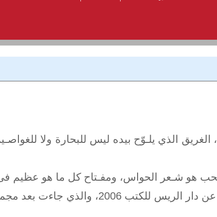
 الغريق الذي يلـوّح بيده ليس للبحارة ولا للغواصـي
الحب هو شـعر الحواس، ومفـتاح كل ما هو عظيم فى ا
 والذي جاءت بعد مجموعتين قصصيتين هما