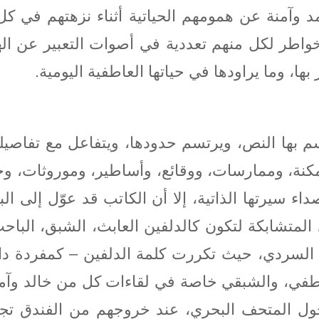
د وآمنة عن همومهم الحياتية أثناء نزهتهم في كل
خواطر لكل منهم تعددية في أصوات التعبير عن اله
بها، وما يراودها في حياتها العاطفية اليومية.
سم بها النص، ويرتسم حدودها، ويتفاعل مع تفاصيل
كنة، وممارسات، ووقائع، وأساطير، وموروثات، و
أصداء سيرتها الذاتية، إلا أن الكاتب قد عوّل إلى
دي المتشابكة لتكون كالدلفين العابث، الشبق، البا
 السردي، حيث تكررت كلمة الدلفين – كمفردة دا
عاطفي، والشبقي خاصة في لقاءات كل من خالد وآمن
ول المتحف البحري، عند خروجهم من الفندق تجاه