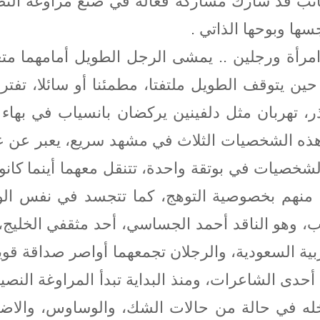
لكاتب قد شارك مشاركة فعالة في صنع مراوغة النص
ها وبوحها الذاتي .
ثة. امرأة ورجلين .. يمشى الرجل الطويل أمامهما مت
ين يتوقف الطويل ملتفتا، مطمئنا أو سائلا، تفتر
 هذه الشخصيات الثلاث في مشهد سريع، يعبر عن عا
صيات في بوتقة واحدة، تتنقل معهما أينما كانوا
 منهم بخصوصية التوهج، كما تتجسد في نفس الو
، وهو الناقد أحمد الجساسي، أحد مثقفي الخليج،
ربية السعودية، والرجلان تجمعهما أواصر صداقة قوي
ى أحدى الشاعرات، ومنذ البداية تبدأ المراوغة ال
اخله في حالة من حالات الشك، والوساوس، والا