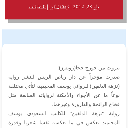
مايو 28, 2012
|
نزهة الدلفين
|
0 تعليقات
بيروت من جورج جحا(رويترز):
صدرت مؤخراً عن دار رياض الريس للنشر رواية
(نزهة الدلفين) للروائي يوسف المحيميد، لتأتي مختلفة
نوعاً ما عن الأجواء والأمكنة لرواياته السابقة مثل
فخاخ الرائحة والقارورة وغيرهما.
رواية “نزهة الدلفين” للكاتب السعودي يوسف
المحيميد تعكس في ما تعكسه نَفَسا شعريا وقدرة