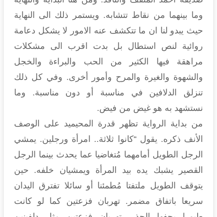
وما بينهما من نقاط تتشابه. ويستمر ذلك الى النهاية
حيث يبدو لنا ان ما تتكشف عنه الامور لا يشكل دعامة
روائية لنص استطال بل بدت اقرب الى مشكلات
مراهقة فيها الكثير من الحب والبراءة والخجل
والشهوة والغيرة والمرح وأمور أخرى. وفي كل ذلك
تنزلق الدلافين في مناسبة أو دون مناسبة. وما
نستشهد به هو غيض من فيض.
من بداية الرواية تظهر قدرة المحيميد على الوصف
الأنف ذكره. يقول “كانوا ثلاثة.. امرأة ورجلين. يمشي
الرجل الطويل أمامهما مُتغاضيا عما يحدث بينما الرجل
القصير يشبك يده بيد المرأة ويمشيان خلفه. حين
يتوقف الطويل ملتفتا مُطمئنا أو سائلا تفترق اليدان
سريعا باتفاق مضمر. تهربان فزعتين كما لو كانت
طيورا يحفها الحذر. تهربان فزعتين مثل دلفينين