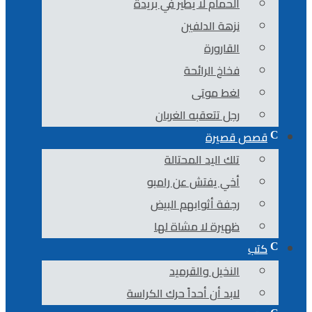
الحمام لا يطير في بريدة
نزهة الدلفين
القارورة
فخاخ الرائحة
لغط موتى
رجل تتعقبه الغربان
قصص قصيرة
تلك اليد المحتالة
أخي يفتش عن رامبو
رجفة أثوابهم البيض
ظهيرة لا مشاة لها
كتب
النخيل والقرميد
لابد أن أحداً حرك الكراسة