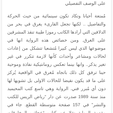
على الوصف التفصيلي
مُمتعة أحيانا وتكاد تكون سينمائية من حيث الحركة
والتفاصيل .. لكنها تجعل القارىء يغرق في بحر من
الدلافين التي أرادها الكاتب رموزا طيبة تنقذ المشرفين
على الغرق. ومن خصائص هذه الرواية انها في
موضوعها الذي ليس كبيرا مُتشعبا تتشكل من إعادات
لحالات ومشاعر وأحداث كأنها لازمة تتكرر في غير
تغير يذكر.. وانها بينما تعكس رومانتيكية نفاذة وموحية
حينا ترفق كل ذلك باتجاه مُغرق في الواقعية يُركز
على ما قد يكون نقيضا للحالات الاولى بل تشويها لها
دون أي مُبرر فني. الرواية وهي تاسع كتب المحيميد
منذ سنة 1989 صدرت عن دار “رياض الريس للكتب
والنشر” في 157 صفحة متوسطة القطع. جاء في
مقدمة الرواية نقلا عن كتاب “عجائب المخلوقات