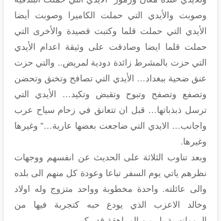
وصوبت والأيدي التي حملت الكاميرا وصوبت أيضا
الأيدي التي حملت قلما وكتبت قصيدة والأخرى التي
حملت قلما ايضا وصادقت على وثيقة اعدام الأيدي
التي حزت بالمشرط زائدة دودية لمريض.. والتي حزت
عنق ضحية ببغداد… الأيدي التي تصافح وتخنق وتحضن
وتصفع وتصفح وتبوح وتقبض وتكيد… الأيدي التي
ترسل ذبذباتها… قبل ان تتعانق في زحام سياح عرب
واجانب… الايدي التي ضاجعت بعضها عارية…” وغيرها
وغيرها.
وبعد تناوب الثلاثة على الحديث عن انفسهم ووجهات
نظرهم ياتي يوم السفر تباعا وعودة كل منهم الى بلده
والى عائلته. واحدة مخطوبة وواحد متزوج وله اولاد
وخالد الاعزب الذي يودع حبه كتجربة فيها من
الرومانسية بل من المراهقة قدر كبير.