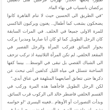
يركضان بانسياب في بهاء الماء.
“في الطريق الى الحسين حيث لا تنام القاهرة كانوا
يضحكون بشغب كما أطفال.. يغنون ويركبون التاكسي
للمرة الاولى جميعا في الخلف. في المرات السابقة
كان الرجل الطويل كما لو كان أبا صارما ومدبرا يركب
بجوار السائق فتركب المرأة والرجل القصير في
المقعد الخلفي. لم تكن المرأة الثلاثينية اذ تركب تزحف
الى الشباك القصي بل تبقى في الوسط… بينما كفها
الساخنة تتسلل في مياه الليل كدلفين أنثى تبحث عن
ذكرها حتى تتعانق أصابعهما المتلهفة في عناق أبدي.”
لكن الرجل الطويل فاجأهما هذه المرة وركب في
القسم الخلفي فاضطر خالد الى الركوب قرب السائق.
وبدأت التصورات أو الأوهام ..فعينه اليسرى “او حواسه
تشعر ان دلفينته الصغيرة السمراء تذوب حرارتها في