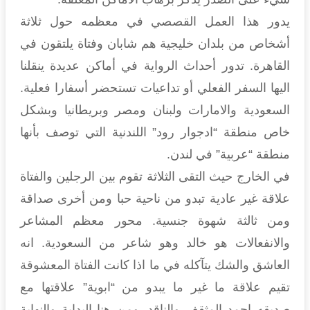
يدور هذا العمل القصصي في معظمه حول ثلاثة
أشخاص من بلدان خليجية هم شابان وفتاة يلتقون في
القاهرة. تدور أحداث الرواية في أماكن عديدة ينقلنا
اليها السفر الفعلي أو تداعيات تستحضر أسفارا فعلية.
السعودية والامارات ولبنان ومصر وبريطانيا وبشكل
خاص منطقة “ادجوار رود” اللندنية التي توصف بأنها
منطقة “عربية” في لندن.
في الخارج حيث التقى الثلاثة تقوم بين الرجلين والفتاة
علاقة غير عادية تبدو من ناحية حبا ومن أخرى صداقة
ومن ثالثة شهوة جنسية. محور معظم المشاعر
والانفعالات هو خالد وهو شاعر من السعودية. انه
العاشق والشك يتآكله في ما اذا كانت الفتاة المعشوقة
تقيم علاقة ما غير ما يبدو من “ابوية” علاقتها مع
صديقه احمد المثقف والناقد. ومن هنا البداية والنهاية