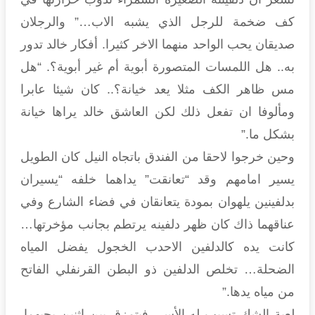
كف ضخمة للرجل الذي يشبه الاب…” والرجلان
صديقان يحب الواحد منهما الاخر كثيرا. أفكار خالد تدور
به.. هل اللمسات المتصورة أبوية أم غير أبوية؟. “هل
مس ظاهر الكف مثلا يعد خيانة؟.. كان شيئا عابرا
ومألوفا ان تفعل ذلك لكن العاشق خالد يراها خيانة
بشكل ما.”
وحين خرجوا لاحقا من الفندق باتجاه النيل كان الطويل
يسير امامهم وقد “تعانقت” يداهما خلفه “يسيران
بدلفينين يلهوان بمودة يتعانقان في فضاء الشارع وفي
عناقهما ذاك كان ظهر دلفينه يرتطم بجانب مؤخرتها…
كانت يده كالدلفين الاحدب الخجول يفضل المياه
الضحلة… تخلص الدلفين ذو البطن القرنفلي الفاتح
من مياه يدها.”
لعبة الشك تسبب له الأسى فيتمزق بين اثنين يحبهما.