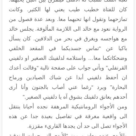
كان للفتاة خطيب طيب يعني لها الكثير. وكانت
تمازحهما وتقول انها تحبهما معا. وبعد عدة فصول من
الرواية نعود مع خالد الى اللازمة المألوفة. يجلس خالد
مع هواجسه ويغرق في بحر من الدلافين. كان يسأل
باكيا عن “تماس جسديكما في المقعد الخلفي
وضحكاتكما معا… واستلامه لدلفينك الصغير او دلفيني
القرنفلي” ويأتي جواب على صفحة تالية “وقالت أعدك
ان أحفظ دلفيني أبدا عن شباك الصيادين ورماح
البحارة” ويرد “رغما عني أصاب بالجنون وأنا أرى
أحدهم يعانق دلفينك بشوق آه يا دلفيني الصغير.”
ومن الأجواء الرومانتيكية المرهفة نجده أحيانا ينتقل
الى واقعية مغرقة في تفاصيل بعيدة جدا عن هذه
الأجواء تصل الى حد أن يجدها القاريء مقززة.
وللأيدي عنده معان ورموز “الأيدي التي حملت البندقية