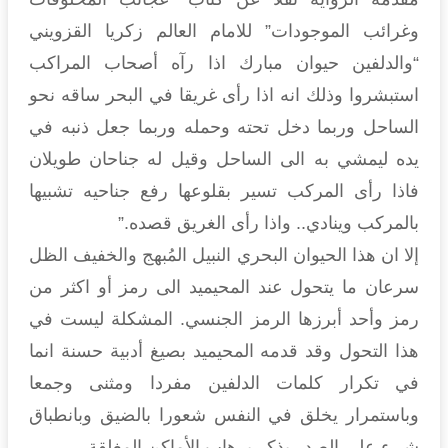
وغرائب الموجودات” للامام العالم زكريا القزويني
“والدلفين حيوان مبارك اذا رآه أصحاب المراكب
استبشروا وذلك انه اذا رأى غريقا في البحر ساقه نحو
الساحل وربما دخل تحته وحمله وربما جعل ذنبه في
يده ليمشي به الى الساحل وقيل له جناحان طويلان
فاذا رأى المركب تسير بقلوعها رفع جناحيه تشبيها
بالمركب وينادي.. واذا رأى الغريق قصده.”
إلا ان هذا الحيوان البحري النبيل المُبهج والخفيف الظل
سرعان ما يتحول عند المحيميد الى رمز أو اكثر من
رمز وأحد أبرزها الرمز الجنسي. المشكلة ليست في
هذا التحول وقد قدمه المحيميد بصيغ أدبية حسنة انما
في تكرار كلمات الدلفين مفردا ومثنى وجمعا
وباستمرار يخلق في النفس شعورا بالضيق وبانطباق
شيء على الصدر يذكر برهاب الأماكن المغلقة.