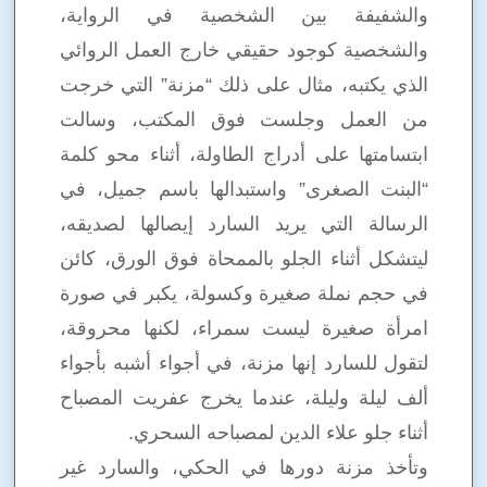
والشفيفة بين الشخصية في الرواية،
والشخصية كوجود حقيقي خارج العمل الروائي
الذي يكتبه، مثال على ذلك “مزنة” التي خرجت
من العمل وجلست فوق المكتب، وسالت
ابتسامتها على أدراج الطاولة، أثناء محو كلمة
“البنت الصغرى” واستبدالها باسم جميل، في
الرسالة التي يريد السارد إيصالها لصديقه،
ليتشكل أثناء الجلو بالممحاة فوق الورق، كائن
في حجم نملة صغيرة وكسولة، يكبر في صورة
امرأة صغيرة ليست سمراء، لكنها محروقة،
لتقول للسارد إنها مزنة، في أجواء أشبه بأجواء
ألف ليلة وليلة، عندما يخرج عفريت المصباح
أثناء جلو علاء الدين لمصباحه السحري.
وتأخذ مزنة دورها في الحكي، والسارد غير