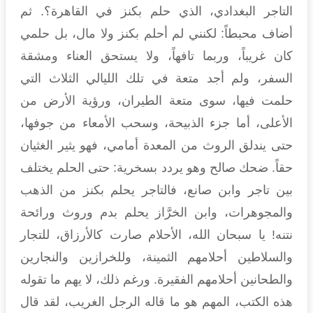
التاجر البغدادي، الذي حلم بكنز في القاهرة؟. ثم
أضاف محبطاً: لكنني لم أحلم بكنز ولا مال، بل حلمي
كان غريباً، وربما تافهاً، ولا يستحق العناء ومشقة
السفر، ولم أجد متعة في تلك الليالي الثلاث التي
حلمت فيها، سوى متعة الطيران، ورؤية الأرض من
الأعلى، أما جزء الذبيحة، وسحب الأمعاء من جوفها،
حتى يندلق الروث من المعدة أمامي، فهو يثير الغثيان
حقاً. ضحك صالح وهو يردد بسخرية: حتى الحلم يختلف
بين تاجر وابن صانع، فالتاجر يحلم بكنز من الذهب
والمجوهرات، وابن الخرَّاز يحلم بدم وروث ورائحة
نتنه! يا سبحان الله، الأحلام صارت كالأرزاق، للتجار
والسلاطين أحلامهم الثمينة، وللخرازين والنجارين
والطحانين أحلامهم الفقيرة. ورغم ذلك، لا يهم ما تقوله
هذه الكتب، المهم هو ما قاله الرجل الغريب، لقد قال