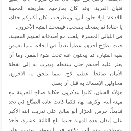
فتيان القرية، وقد كان يمازحهم بطريقته المحببة
اللاذعة: لولا جلود أبي، ومطرقته، لكان أكثركم حفاة،
يا حفاة! ثم يضحك بصخب، فيضحك الفتية الآخرون.
في الليالي المقمرة، يلعب مع أصدقائه لعبتهم المحببة،
حيث يطوّح أحدهم عظماً بعيداً في الخلاء، بينما يغمض
بقية الفتيان، ثم يبحثون عنه تحت ضوء القمر، وما أن
يعثر عليه أحدهم حتى يلتقطه ويهرب به إلى نقطة
الأمان صائحاً: عظيم لاح. بينما يلحق به الآخرون
محاولين الإمساك به قبل أن يصل.
هؤلاء الفتيان، كانوا يتذكرون حكاية صالح الحزينة مع
مهنة أبيه، وكرهه لها، فكما كانت عادة الصنَّاع في نجد
قديماً، حرص الخرَّاز أبو صالح على تدريب ابنه الأكبر
على إتقان هذه المهنة حينما بلغ الثالثة عشرة، فأخذ
يصطحبه معه إلى دكانه في السوق، ويدربه على