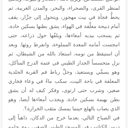
لمنظر القرى، والصحراء، والبحر، والمدن الغريبة، ثم
يحطُّ فجأة في بيت مهجور، ويتحول إلى جزَّار، يقف
أمام ذبيحة معلَّقة في الهواء، يشق بطنها بسكين حادة،
ثم يسحب بيديه أمعاءها، ويلفّها حول ذراعه، حتى
انبجست أمامه المعدة المملوءة، وانفرط روثها. وبعد
أن استيقظ من نومه، استعاذ بالله من الشيطان، ثم
نزل متحسساً الجدار الطيني في عتمة الدرج المتآكل،
وهو يسمِّي ويستعيذ، وحلَّ رباط فم القربة الجلدية
المعلقة في باحة البيت، سكب ماءً في وعاء فخاري
صغير، وشرب حتى ارتوى، وفكر كيف له أن يشق
بطن بهيمة بسكين حادة، ويجذب أمعاءها أيضا، وهو
الذي يصاب بالهلع حينما يمسك مثقب الخرازة؟.
في الصباح التالي، بعدما خرج من الدكان، ذاهباً إلى
درس الكتاتيب في المسجد الطيني الصغير، روى حلمه