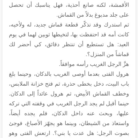
الأقمشة، لكنه صانع أحذية، فهل يناسبك أن تحصل
على جلد مدبوغ بدلاً من القماش.
ثم استدرك وقد تذكّر قطعة قماش جديد، له ولأخيه،
كانت أمه قد احتفظت بها، لتخيطها ثوبين لهما في يوم
العيد: هل تستطيع أن تنتظر دقائق، كي أحضر لك
قماشاً من المنزل؟.
هزَّ الرجل الغريب رأسه موافقاً.
هرول الفتى بعدما أوصى الغريب بالدكان، وحينما بلغ
باب البيت، دخل بخطى حذرة، ثم فتح خزانة الملابس،
وخطف القماش الأبيض، ثم هرول عائداً إلى الدكان.
حينما أقبل لم يجد الرجل الغريب في وقفته التي تركه
عليها، وبحث عنه داخل الدكان، فلم يجده أيضاً،
واستعاذ من الشيطان، وبينما هو يجهّز الأصباغ، فوجئ
بصوت الرجل: هل عدت يا بني؟. ارتعش الفتى وهو