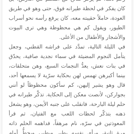
كان يفكر في لحظة طيرانه فوق، حتى وهو في طريق
العودة، حاملاً حقيبته معه، كان يرفع رأسه نحو أسراب
الطيور، ويقول كم هي محظوظة وهي ترى البيوت
والأشجار والأطفال من الأعلى.
في الليلة التالية، تمدَّد على فراشه القطني، وجعل
يتأمل النجوم المضيئة في سماء نجدية صافية، يحدّق
في بنات نعش، يعدُّ النجمات السبع، وهن متحلقات،
بينما أكبرهن تهمس لهن بحكاية سرّية لا يسمعها أحد،
قال وهو يشير إليهن، كم سأكون محظوظاً لو أنني
بجواركن، لأنصت معكن إلى الحكاية. تذكَّر طيرانه في
حلم ليلة البارحة، فانقلب على جنبه الأيمن، وهو يشغل
ذهنه بتذكّر لحظات اللعب مع الفتيان، ثم قرأ
المعوذتين في سرّه، نام مرهقاً، فداهمه الحلم ذاته
مرة ثانية، ورأى نفسه يطير ويطير، ويحطُّ أمام