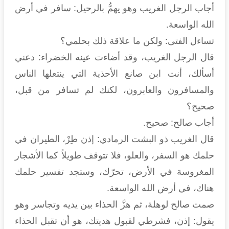
أجاب الرجل الغريب وهو يهمُّ بالرحيل: سافر في أرض
الله الواسعة.
تساءل الفتى: ولكن ما علاقة ذلك بحلمي؟
قال الرجل الغريب، وقد أضاءت عينه الخضراء: دعني
أسألك، أنت ابن صانع الأحذية التي ينتعلها الناس
والمسافرون والعابرون، لكنك لم تسافر من قبل،
صحيح؟
أجاب صالح: صحيح.
قال الغريب ذو البشت الرمادي: إذن طِرْ، الطيران في
حلمك هو السفر، والعلو، فلا تتوقف طويلاً كما الأشجار
المغروسة في الأرض، تحرّك، وستجد تفسير حلمك
هناك، في أرض الله الواسعة.
صمت صالح لوهلة، ثم هزَّ الحذاء بين يديه وتجاسر وهو
يقول: إذن، فشرطي لقبول هديتك، هو أن تقبل الحذاء