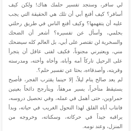
لي سافر، وستجد تفسير حلمك هناك! ولكن كيف
أسافر؟ كيف أقنع أبي أن تلك هي الحقيقة التي يجب
عليه أن يتفهمها؟ وكيف أقنع الناس في طريق رحلتي
بحلمي، وأسأل عن تفسيره؟ أشعر أن الضحك
والسخرية لن تقتصر على أبي، بل العالم كله سيضحك
مني، ويعتبرني مجنوناً، فكيف لفتى عاقل أن يتجرأ
على الرحيل تاركاً أمه وأباه، وأخاه وأخته، ومدرسته
وقريته، وأصدقاءه، بحثا عن تفسير حلم؟.
لم يعد صالح ينام ليلاً، إلا حينما يقترب الفجر، فأصبح
يستيقظ متأخراً، يسير مرهقاً، ويتأرجح دائخاً بعينين
حمراوين، حتى أهمل في عمله، وفي تحصيل دروسه،
فانتاب أباه القلق لهذا التحول الغريب في حياته، وبدأ
يراقبه جيداً في حركاته، وسكناته، وخروجه من
المنزل، وعند نومه.