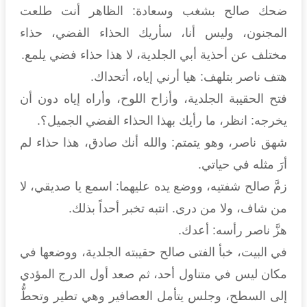
ضحك صالح بشغب وسعادة: الظاهر أنت طلعت
المجنون، وليس أنا، سأريك الحذاء الفضي، حذاء
مختلف عن أحذية أبي الجلدية، لا هذا حذاء فضي يلمع.
هتف ناصر بتلهف: هيا أرني إياه، أتحداك.
فتح الحقيبة الجلدية، وأزاح اللوح، وأراه إياه دون أن
يخرجه: انظر، ما رأيك بهذا الحذاء الفضي الجميل؟.
شهق ناصر، وهو يتمتم: والله أنك صادق، هذا حذاء لم
أرَ مثله في حياتي.
زمَّ صالح شفتيه، ووضع يده عليهما: اسمع يا صديقي، لا
من شاف، ولا من درى. انتبه تخبر أحداً بذلك.
هزَّ ناصر رأسه: أعدك.
في البيت، خبأ الفتى صالح حقيبته الجلدية، ووضعها في
مكان ليس في متناول أحد، ثم صعد أول الدرج المؤدي
إلى السطح، وجلس يتأمل العصافير وهي تطير وتحطُّ