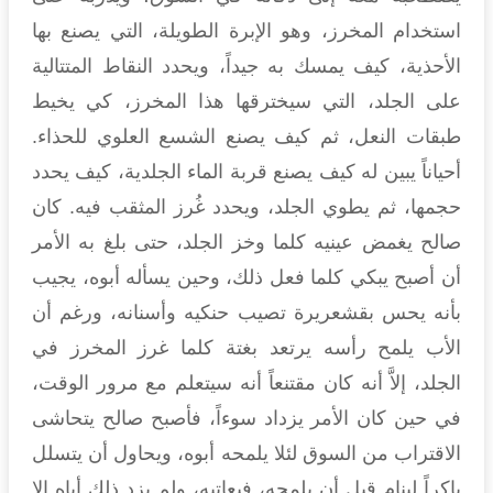
استخدام المخرز، وهو الإبرة الطويلة، التي يصنع بها
الأحذية، كيف يمسك به جيداً، ويحدد النقاط المتتالية
على الجلد، التي سيخترقها هذا المخرز، كي يخيط
طبقات النعل، ثم كيف يصنع الشسع العلوي للحذاء.
أحياناً يبين له كيف يصنع قربة الماء الجلدية، كيف يحدد
حجمها، ثم يطوي الجلد، ويحدد غُرز المثقب فيه. كان
صالح يغمض عينيه كلما وخز الجلد، حتى بلغ به الأمر
أن أصبح يبكي كلما فعل ذلك، وحين يسأله أبوه، يجيب
بأنه يحس بقشعريرة تصيب حنكيه وأسنانه، ورغم أن
الأب يلمح رأسه يرتعد بغتة كلما غرز المخرز في
الجلد، إلاَّ أنه كان مقتنعاً أنه سيتعلم مع مرور الوقت،
في حين كان الأمر يزداد سوءاً، فأصبح صالح يتحاشى
الاقتراب من السوق لئلا يلمحه أبوه، ويحاول أن يتسلل
باكراً لينام قبل أن يلمحه، فيعاتبه، ولم يزد ذلك أباه إلا