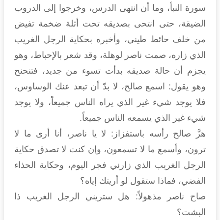
سورة النبأ، وما أن انتهى الدرس، وخرجوا إلى الدروب
الضيقة، حتى انتحى بصديقه تحت أثلة ضخمة تفيض
من خلف حائط طيني، وأخبره بحكاية الرجل الغريب
الذي زاره، صمت ناصر لوهلة، وقد شعر بالإحباط، وهو
يجزم أن حالة صديقه بدأت تسوء من جديد، فتنحنح
وهو يقول: اسمع صالح، لا بدّ أن تبعد عنك الوساوس،
فلا يوجد شيء غير الذي يراه الناس جميعاً، ولا يوجد
شيء غير الذي يسمعه الناس جميعاً.
هزَّ صالح رأسه باستفزاز: لا يا ناصر، أنا أرى ما لا
ترون، وأسمع ما لا تسمعون، وإن كنت لا تصدق حكاية
الرجل الغريب الذي زارني فجر اليوم، وحكاية الحذاء
الفضي، فماذا ستقول لو أريتك إياه؟
صاح ناصر مذهولاً: هل ستريني الرجل الغريب ذا
البشت؟