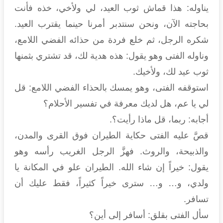
يناوله: هذا قماش ثوب العيد، لي ولأخي، خذه فأنت
بحاجته الآن، ونحن سنتدبر أمرنا حينما يقترب العيد.
شكره الرجل، ثم خلع فردة من حذائه الفضي اللامع،
وناوله الفتى وهو يقول: هذه هدية لك، قد تشتري بثمنها
ثوب عيد لك، ولأخيك.
استوقفه الفتى، وهو يمسك بالحذاء الفضي اللامع: قل
لي يا عم، هل لديك معرفة في تفسير الأحلام؟
أجابه: ربما، قل ماذا رأيت؟.
قصَّ عليه الفتى حكاية الطيران فوق القرى والمدن،
والذبيحة، والروث. فهزَّ الرجل الغريب رأسه وهو
يقول: خيراً إن شاء الله. الطيران علو في المكانة يا
ولدي، و… و… سترى خيراً كثيراً، فقط عليك أن
تسافر.
سأل الفتى بقلق: أسافر إلى أين؟