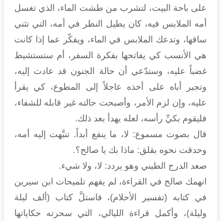
على باحة البيت، لتشرب من طشت الماء، الذي تغسل
أمه الملابس فيه، كان يطيل النظر في أمه، التي تثني
ساقها، وتدعك الملابس في الماء، ويفكّر عما إذا كانت
هي الأنسب كي يفاتحها بفكرة السفر، أم ستستشيط
غضباً عليه، وستدّعي أن حالة الجنون قد عادت إليه،
وتجبر أباه على أخذه عاجلاً إلى المطوع، كي يقرأ
عليه، وإن لزم الأمر، وأصبحت حالته غير قابله للشفاء،
فليقوم بكيِّ رأسه، لعله يهدأ بعد ذلك.
قال بصوت مسموع: لا، ما ينفع أبداً. تنبَّهت إليه أمه،
وحدقت نحوه بقلق: ماذا بك يا صالح؟.
صعد الدرج الطيني وهو يردد: لا، ولا شيء.
انهمك صالح في القراءة، لم يفهم تلميحات ابن سيرين
في كتابه (تفسير الأحلام)، فاستلَّ كتاب (ألف ليلة
وليلة)، وأكمل قراءة الليالي، التي سحرته حكاياتها