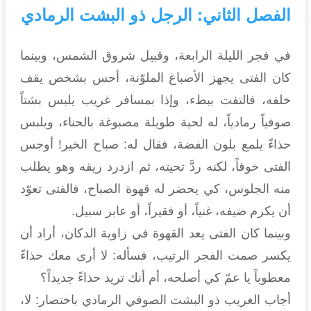
الفصل الثاني: الرجل ذو البشت الرمادي
في فجر الليلة الرابعة، وقبيل شروق الشمس، وبينما
كان الفتى يجهز الأصباغ الملوّنة، أحس بشخص يقف
خلفه، فالتفت ببطء، وإذا بمسافر غريب يلبس بشتاً
صوفياً رمادياً، له لحية طويلة مصبوغة بالحناء، ويلبس
حذاءً يلمع بلون الفضة، فقال له: صباح الخير! أوجس
الفتى خوفاً، لكنه ردَّ تحيته، ثم ازدرد ريقه وهو يطلب
منه الجلوس، كي يحضر له قهوة الصباح، فالفتى تعوّد
أن يكرم ضيفه، غنياً، أو فقيراً، أو عابر سبيل.
وبينما كان الفتى يعد القهوة في زاوية الدكان، أراد أن
يكسر صمت الفجر الرتيب، فسأله: لا أرى معك حذاءً
معطوباً يا عمّ كي أصلحه، أم أنك تريد حذاءً جديداً؟
أجاب الغريب ذو البشت الصوفي الرمادي باختصار: لا،