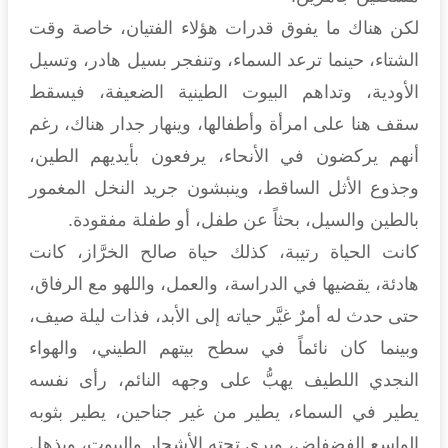
لكن هناك ما يفوق قدرات هؤلاء الفتيان، خاصة وقت
الشتاء، حينما ترعد السماء، وتنفجر بسيل هادر، وتسيل
الأودية، وتداهم البيوت الطينية الضعيفة، فيسقط
سقف هنا على امرأة وأطفالها، وينهار جدار هناك، رغم
أنهم يركضون في الأنحاء، يرفعون بأيديهم الطين،
وجذوع الأثل الساقط، وينبشون جريد النخل المغمور
بالطين والسيل، بحثاً عن طفل، أو طفلة مفقودة.
كانت الحياة رتيبة، كذلك حياة صالح الخرَّاز، كانت
هادئة، يقضيها في الدراسة، والعمل، واللهو مع الرفاق،
حتى حدث له أمرٌ غيَّر حياته إلى الأبد، فذات ليلة صيف،
وبينما كان نائماً في سطح بيتهم الطيني، والهواء
النجدي اللطيف يهبُّ على وجهه النائم، رأى نفسه
يطير في السماء، يطير من غير جناحين، يطير بثوبه
الواسع الفضفاض، ويرى تحته الأشجار والبيوت، ويذهل