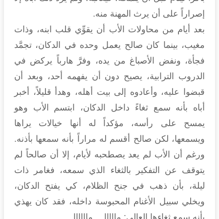
إصراراً على أن يرث المهنة منه.
بعد أيام من محاولات الأب أن يقوِّي قلب ابنه، وذات
مغيب، بينما كان صالح يعمل وحده في الدكان، تجمَّد
فجأة، ونفض الأصباغ من يده، وفرَّ هارباً يركض في
الدروب الترابية، يصيح دون أن يفهمه أحد، وبعد أن
قبضوا عليه، وأعادوه إلى بيت أهله، وهدأ قليلاً، أخبر
أباه بأنه سمع ثغاءً داخل الدكان، ابتسم الأب وهو
يمسح على رأسه، مؤكداً له أنها خيالات يراها
ويسمعها، لكن صالح أقسم له مراراً بأنه سمعها بأذنه.
ورغم أن الأب لم يعد يصطحبه لأيام، إلا أن صالحاً لم
يتوقف عن التفكير بالثغاء الذي سمعه، فغامر ذات
ليلة، بأن ذهب في جنح الظلام، كي يفتح الدكان،
ويخلي سبيل الأغنام المحبوسة داخله، فقد كان يهذي
بأنه سمع ثغاءها العالي: مااااا… ماااااا.