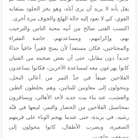
يقل بأنه لا يريد أن يرى أباه، وهو يخز الجلود بمثقابه
القوي، كي لا تعود إليه حالة الهلع والخوف مرة أخرى.
اكتسب الفتى صالح من أبيه محبة الناس والترحيب
بهم، وإكرامهم، ومساعدتهم، خاصة الفقراء
والمحتاجين، فكان مستعداً لأن يمنح فقيراً حافياً حذاءً
جديداً دون مقابل، حتى أن بعض صحبته من الفتيان
كانوا يهرعون معه لمساعدة الآخرين، فكانوا يساعدون
الفلاحين صيفاً في جدِّ التمر من أعالي النخل،
ويتحولون إلى معاونين للبنائين، وهم يخلطون الطين
والعشب، عند بناء بيت جديد لأحد الأهالي، ويسافرون
بمحاصيل الفلاحين من الخضار والتمر، لبيعها في قبَّة
رشيد، في بريدة، حتى عندما يهجم الوباء على قريتهم
الصغيرة، ويضرب الأطفال، كانوا يتحولون إلى
مسعفين جاهزين.