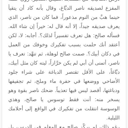
المفزع لصديقه ناصر الدبَّاغ، وقال بأنه كاد أن يتقيأ
حينما هبَّ من النوم مذعوراً، فما كان من ناصر، الذي
يعرف صديقه جيداً، إلا أنه قال له: خيراً إن شاء الله.
فسأله صالح: هل تعرف تفسيراً لذلك؟. أجابه: لا، لكن
أعتقد أنك حلمت بسبب تفكيرك وخوفك من العمل
في دكان أبيك؟. صمت صالح لوهلة، ثم تنهَّد: تعرف يا
ناصر، أتمنى أن أبي لم يكن خرَّازاً، ليته كان مثل أبيك،
دبَّاغاً، على الأقل تقتصر الدباغة على شراء جلود
الأضاحي ووضعها في حفرة ماء وملح، ثم تجفيفها
ودباغتها، أقصد ليس فيها تعذيباً. ضحك ناصر بقوة وهو
يسخر منه: أنت فقط توسوس يا صالح، وهذي
الوسوسة انتقلت من تفكيرك في الواقع إلى أحلامك
الليلية.
رغم ذلك، لم يركّز صالح مع المعلم في الدرس، بل