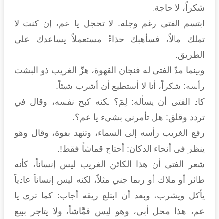
شكراً، لا حاجة.
ابتسم الفتى رغم وجله: لا تخجل يا عم، إن كنت لا
تملك مالاً، فسأهبك حذاءً مستعملاً يساعدك على
الطريق.
وبينما مدَّ الفتى له فنجان القهوة، هزَّ الغريب ذو البشت
رأسه: شكراً، أنا لا أستطيع أن أشرب شيئاً.
كاد الفتى أن يسأله: لِمَ؟ لكنه كبح نفسه، وقال في
تردد وقلق: هل تأمرني بشيء يا عم؟.
رفع الغريب رأسه إلى السماء، وتنهد بقوة، وقال وهو
ينظر في أنحاء الدكان: أحتاج قماشاً فقط!.
شعر الفتى أن هذا الكائن الغريب ليس إنساناً، كأنه
طائر أو ملاك أو ربما جني مثلاً، لكنه ليس إنساناً عادياً
يأكل ويشرب، وبعد أن ابتلع ريقه أجاب: كما ترى يا
عم، هذا محل أبي، وهو ليس قمَّاشاً، ولا يتاجر ببيع