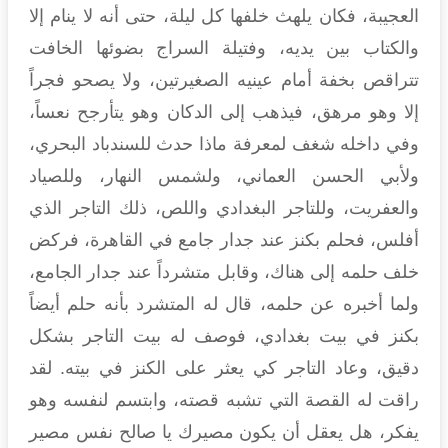
العجيبة، فكان يلهث خلفها كل ليلة، حتى أنه لا ينام إلا
والكتاب بين يديه، وفتيلة السراج بضوئها الخافت
تتراقص بخفة أمام عينيه الصغيرتين، ولا يصحو فجراً
إلا وهو مرهق، فيذهب إلى الدكان وهو يتأرجح نعساً،
وفي داخله شغف لمعرفة ماذا حدث للسندباد البحري،
ولأبي الحسن العماني، ولشمس النهار، وللصياد
والعفريت، وللتاجر البغدادي واللص، ذلك التاجر الذي
أفلس، فحلم بكنز عند جدار جامع في القاهرة، فركض
خلف حلمه إلى هناك، وقابل متشرداً عند جدار الجامع،
ولما أخبره عن حلمه، قال له المتشرد بأنه حلم أيضاً
بكنز في بيت بغدادي، فوصف له بيت التاجر بشكل
دقيق، وعاد التاجر كي يعثر على الكنز في بيته. لقد
راقت له القصة التي تشبه قصته، وابتسم لنفسه وهو
يفكر، هل يعقل أن يكون مصيرك يا صالح نفس مصير