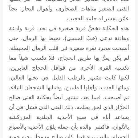
الفتى الصغير متاهات الصحارى، وأهوال البحار، بحثاً
عمَّن يفسر له حلمه العجيب.
هذه الحكاية تخصُّ قرية صغيرة في نجد، قرية وادعة
وهادئة تدعى (خبّ المنسي)، تحيط بها الرمال، حتى
أصبحت مجرد نقرة صغيرة في قلب الرمال المحيطة،
لم يكن يمرُّ بها طريق الحجاج، فلا تكسب شيئاً مما
تكسبه القرى الأخرى من قوافل الحجاج العابرين،
لكنها كانت تشتهر بالرطب القليل في نخلها العالي،
ومائها العذب، وأهلها الطيبين، وفتيانها الشجعان النبلاء،
ثم أصبحت، فيما بعد، تشتهر أيضاً بحكاية الفتى صالح
الخرَّاز الذي لحق بحلمه، ذلك الفتى الذي فشل في أن
يساعد أباه في صنع الأحذية الجلدية المزركشة
بالألوان، فاكتفى والده بأن جعله يلوّن الأحذية بالأصباغ
الجميلة، والتي برع فيها. كان صالح مزوحاً، يحبه جميع