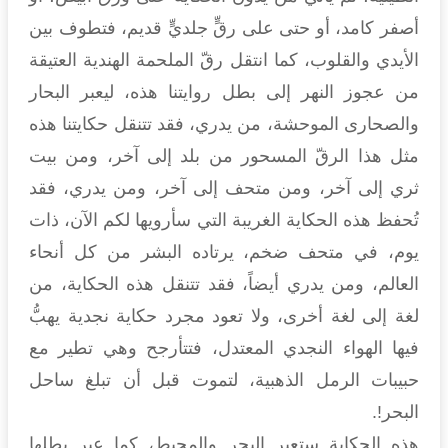
أصفر كامد، أو حتى على رقٍّ جلديٍّ قديم، فتطوف بين
الأيدي والقلوب، كما انتقل رقّ الملحمة الهندية العتيقة
من عجوز النهر إلى بطل روايتنا هذه، ليعبر البحار
والصحارى الموحشة، من يدري، فقد تتنقل حكايتنا هذه
مثل هذا الرقّ المسحور من بلد إلى آخر، ومن بيت
ثري إلى آخر، ومن متحف إلى آخر، ومن يدري، فقد
تُحفظ هذه الحكاية الغريبة التي سأرويها لكم الآن، ذات
يوم، في متحف ضخم، يرتاده البشر من كل أنحاء
العالم، ومن يدري أيضاً، فقد تتنقل هذه الحكاية، من
لغة إلى لغة أخرى، ولا تعود مجرد حكاية نجدية يهبُّ
فيها الهواء النجدي المعتدل، فتتأرجح وهي تطير مع
حبيبات الرمل الذهبية، لتموت قبل أن تبلغ ساحل
البحر!.
هذه الحكاية ستعبر البحر والمحيط، كما عبر بطلها