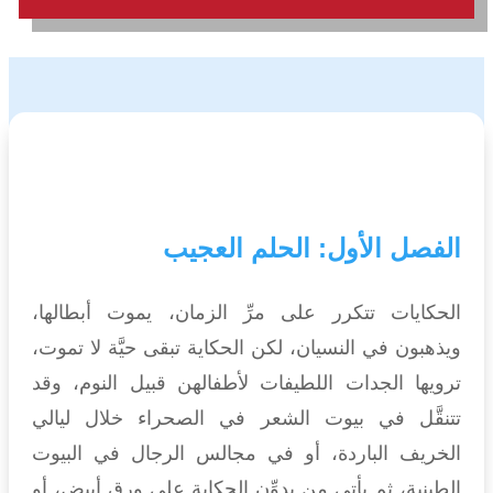
الفصل الأول: الحلم العجيب
الحكايات تتكرر على مرِّ الزمان، يموت أبطالها،
ويذهبون في النسيان، لكن الحكاية تبقى حيَّة لا تموت،
ترويها الجدات اللطيفات لأطفالهن قبيل النوم، وقد
تتنقَّل في بيوت الشعر في الصحراء خلال ليالي
الخريف الباردة، أو في مجالس الرجال في البيوت
الطينية، ثم يأتي من يدوِّن الحكاية على ورق أبيض، أو