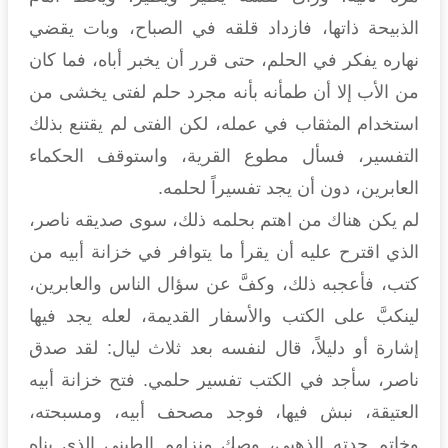
الذبيحة ذاتها، فازداد قلقه في الصباح، وبات يقضي
نهاره يفكر في الحلم، حتى قرر أن يخبر أباه، فما كان
من الأب إلا أن طمأنه بأنه مجرد حلم لفتى يخشى من
استخدام المثقاب في عمله، لكن الفتى لم يقتنع بذلك
التفسير، فسأل مطوع القرية، واستوقف الحكماء
العابرين، دون أن يجد تفسيراً لحلمه.
لم يكن هناك من اهتم بحلمه ذلك، سوى صديقه ناصر،
الذي اقترح عليه أن يقرأ ما يتوافر في خزانة أبيه من
كتب، فأعجبه ذلك، وكفَّ عن سؤال الناس والعابرين،
لينكبَّ على الكتب والأسفار القديمة، لعله يجد فيها
إشارة أو دليلاً، قال لنفسه بعد ثلاث ليال: لقد صدق
ناصر، سأجد في الكتب تفسير حلمي. فتح خزانة أبيه
العتيقة، نبش فيها، فوجد مصحف أبيه، ومسبحته،
وخاتم جدته الذهبي، وصك منزلهم الطيني الذي بناه