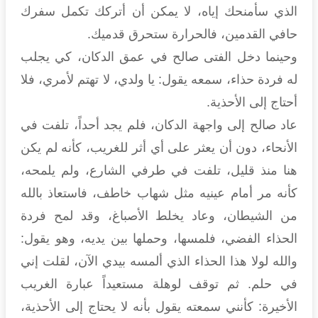
الذي سأمنحك إياه، لا يمكن أن أتركك تكمل سفرك
حافي القدمين، فالحرارة ستحرق قدميك.
وحينما دخل الفتى صالح في عمق الدكان، كي يجلب
له فردة حذاء، سمعه يقول: يا ولدي، لا تهتم لأمري، فلا
أحتاج إلى الأحذية.
عاد صالح إلى واجهة الدكان، فلم يجد أحداً، تلفت في
الأنحاء، دون أن يعثر على أي أثر للغريب، كأنه لم يكن
هنا منذ قليل، تلفت في طرفي الشارع، ولم يلمحه،
كأنه مر أمام عينيه مثل شهاب خاطف، فاستعاذ بالله
من الشيطان، وعاد يخلط الأصباغ، وقد لمح فردة
الحذاء الفضي، فلمسها، وحملها بين يديه، وهو يقول:
والله لولا هذا الحذاء الذي ألمسه بيدي الآن، لقلت إني
في حلم. ثم توقف لوهلة مستعيداً عبارة الغريب
الأخيرة: كأنني سمعته يقول بأنه لا يحتاج إلى الأحذية،