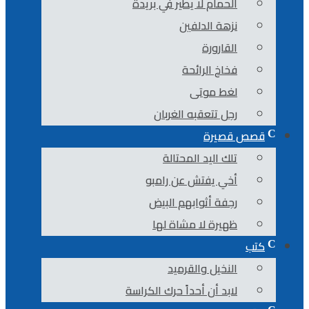
الحمام لا يطير في بريدة
نزهة الدلفين
القارورة
فخاخ الرائحة
لغط موتى
رجل تتعقبه الغربان
قصص قصيرة
تلك اليد المحتالة
أخي يفتش عن رامبو
رجفة أثوابهم البيض
ظهيرة لا مشاة لها
كتب
النخيل والقرميد
لابد أن أحداً حرك الكراسة