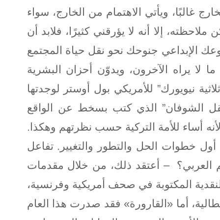
غالبًا، ويأتي الاهتمام من الخارج، سواء
لاحظته، إلا أنه لا يؤرقني كثيرًا، فلابد أن
وعك الإبداعي جنوحك نحو نقل حياة المجتمع
 لا يراه الآخرون، ويدوّن أحزان البشرية
ثية نيويورك” للأمريكي بول أوستر لوجدتها
حقل الشوفان” الذي كتب بسخط عن الواقع
لأنه أساء للأمة التركية حسب نظرتهم وهكذا.
ك أول خطوات الحل والتطور والتغيير. تفاعل
 العربي؟ – أعتقد ذلك، من خلال مقدمات
لنقدية المكتوبة في صحف أمريكية وفرنسية،
لإيطالية، أما «القارورة» فقد صدرت هذا العام