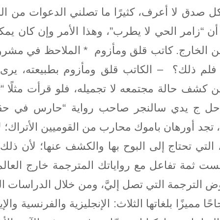
ق لا أعرف، كثيرًا ما تصلني الدعوات من الخارج 
ن “زامر الحي لا يطرب”، وهذا الأمر وإن كان يمكن م
 من الخارج. كاتب قلق ومأزوم * الملاحظ في مشر
لم ذلك؟ – الكاتب قلق ومأزوم بطبيعته، يرى ما
شف حالة مجتمعه لا تجميله، فلو قرأت مثلًا “ثلا
 الراحل ج يدي سالنجر صاحب رواية “حارس في 
ة، تجد أورهان باموك محارب من القوميين الأتراك؛ 
، التي تحتاج إلى البوح بها والكشف عنها؛ لأن ذل
ت ثمة تفاعل مع رواياتك المترجمة خارج العالم
وض الترجمة التي تصل إليَّ، ومن خلال الدراسات ا
حًا مميزًا بلغاتها الثلاث: الإنجليزية والفرنسية وا