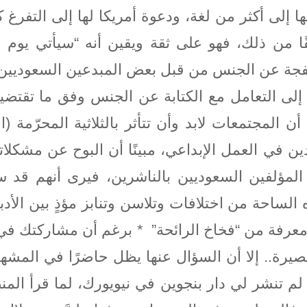
ا إلى أكثر من لغة، ودعوة أمريكا لها إلى التفرغ ك
لقًا من ذلك، فهو على ثقة ويقين أنه “سيأتي يوم 
الفجة عن الجنس من قبل بعض المبدعين السعوديين
يًا إلى التعامل مع الكتابة عن الجنس وفق ما تقت
ن المجتمعات لابد وأن تتأثر بالثلاثية المحرّمة (ا
لدين في العمل الإبداعي، مبينًا أن البوح عن مشكل
 المؤلفين السعوديين بالناشرين، فيرى أنهم قد س
 الساحة من اختلافات وتلاسن وتنابز مؤذٍ بين الأد
معرفة من “فخاخ الرائحة” * برغم أن مشاركتك في 
قصيرة.. إلا أن السؤال عنها يظل حاضرًا في الم
تنشر لي دار بنجوين في نيويورك، لما قرأ المنظ