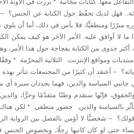
لتفاعل معها. كتابات مجّانية * برزت في الآونة الأ
ثة.. فهل لديك تحفّظ حول الكتابة عن الجنس؟ – نع
مبرّرًا ومنطقيًّا، فلا بأس في ذلك، أما أن يلوي
ما لا أوافق عليه. الأمر الآخر هو كيف يمكن الكت
، أكثر جدوى من الكتابة بفجاجة حول هذا الأمر، و
ديات ومواقع الإنترنت. الثلاثية المحرّمة * وفقًا
؟ – أعتقد أن كثيرًا من المجتمعات تتأثر بهذه الثل
في جانبي السياسة والدين، فهما يحددان سيرة أي مج
قوق، فإنّها ستقدم وطنًا متقدّمًا وحرًّا، والدين 
يتأثّر بالسياسة والدين. حضور منطقي * لكن هناك م
ولك؟ – شخصيًّا لا أؤمن بالفصل بين الرواية الرج
ساء حتى لو كان كاتبها رجلًا، وبخصوص الجنس ق