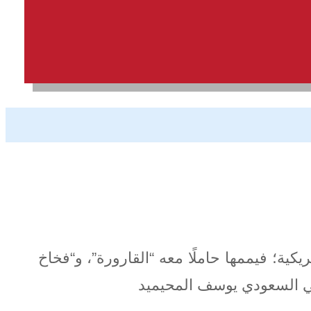
يكية؛ فيممها حاملًا معه “القارورة”، و“فخاخ
وائي السعودي يوسف المحيميد