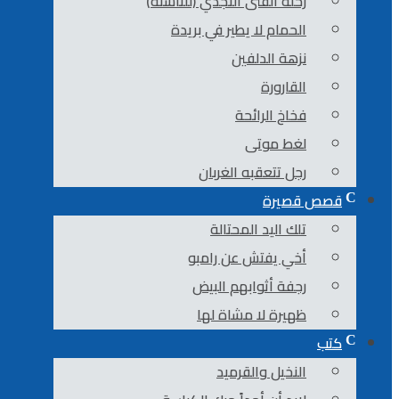
رحلة الفتى النجدي (للناشئة)
الحمام لا يطير في بريدة
نزهة الدلفين
القارورة
فخاخ الرائحة
لغط موتى
رجل تتعقبه الغربان
قصص قصيرة
تلك اليد المحتالة
أخي يفتش عن رامبو
رجفة أثوابهم البيض
ظهيرة لا مشاة لها
كتب
النخيل والقرميد