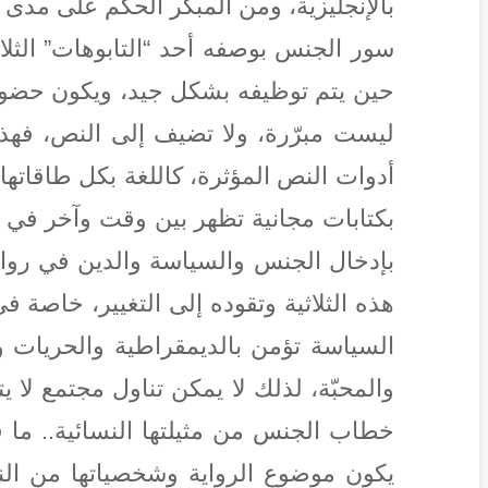
بالإنجليزية، ومن المبكّر الحكم على مدى ا
سور الجنس بوصفه أحد “التابوهات” الثلا
حين يتم توظيفه بشكل جيد، ويكون حضوره 
ليست مبرّرة، ولا تضيف إلى النص، فهذا 
أدوات النص المؤثرة، كاللغة بكل طاقاتها
بكتابات مجانية تظهر بين وقت وآخر في منت
بإدخال الجنس والسياسة والدين في رواياته
هذه الثلاثية وتقوده إلى التغيير، خاصة 
السياسة تؤمن بالديمقراطية والحريات والح
والمحبّة، لذلك لا يمكن تناول مجتمع لا 
خطاب الجنس من مثيلتها النسائية.. ما ق
يكون موضوع الرواية وشخصياتها من الن