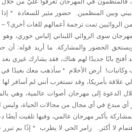
”، فالمنظمون في المهرجان تعرفوا عليَّ من خلال ا
بيني وبين المنظمين. حضور مثير للسعادة * إذا ك
من الروائيين تمت ترجمة أعمالهم للغات أخرى؟ –
المهرجان سوى الروائي اللبناني إلياس خوري، وهو
 ويستحق الحضور والمشاركة. ما أريد قوله: أن 
قد أفتح بابًا جديدًا لهم هناك، فقد يشارك غيري ب
اتبات! أرض الأحلام * سأذهب معك بعيدًا في هذا 
ي علاقة بأمريكا، وقد تستغرب أنني لم أسافر لها 
لال الدعوة إلى مهرجان أصوات عالمية، وهي بالم
ار أي مبدع في أي مجال من مجالات الحياة، وليس 
لمشاركة بأكبر مهرجان عالمي، وفيها تلقيت أيضًا 
تمام لا أكثر. زامر الحي لا يطرب * إذًا بم تبرر