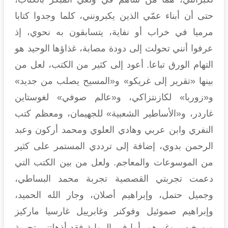
حتى أن أبناء عمّي الذين يكبرونني، كلما وجدوا كتابا
مرميا في خراب أو نفاية، يتسابقون به نحوي، إذ
عرفوا أنني تحولت إلى دودة مصابة، غذاؤها الوحيد هو
التهام الورق تباعا. أعود إلى كثير من الكتب، لعل من
بينها «تقرير إلى غريكو» و«المسيح يصلب من جديد»
و«زوربا» لكازنتزاكي، و«عالم صوفي» لغوستاين
غاردر، و«الأساطير الشعبية» للجهيمان، ومعظم كتب
النفري وابن عربي وهادي العلوي ومحمد أركون وعبد
الرحمن بدوي، إضافة إلى ترددي المستمر على كثير
من الموسوعات والمعاجم. ولعل من بين الكتب التي
دعمت تجربتي القصصية تجربة محمد البساطي،
وجميل حتمل، وإبراهيم أصلان، وجار الله الحميد،
وإبراهيم صموئيل وفوكنر وغابرييل غارسيا ماركيز
وبورخيس وغيرهم. أما في الرواية فقد أذهلتني تجربة