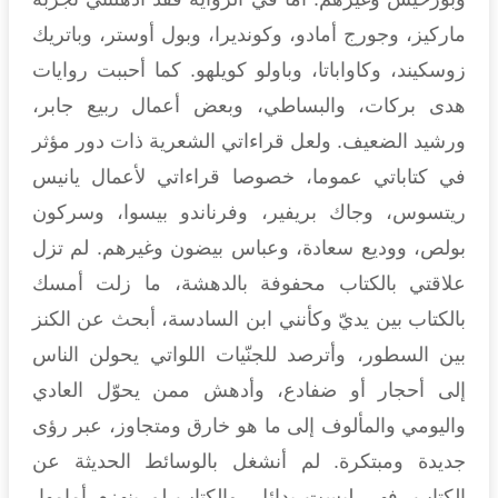
ماركيز، وجورج أمادو، وكونديرا، وبول أوستر، وباتريك
زوسكيند، وكاواباتا، وباولو كويلهو. كما أحببت روايات
هدى بركات، والبساطي، وبعض أعمال ربيع جابر،
ورشيد الضعيف. ولعل قراءاتي الشعرية ذات دور مؤثر
في كتاباتي عموما، خصوصا قراءاتي لأعمال يانيس
ريتسوس، وجاك بريفير، وفرناندو بيسوا، وسركون
بولص، ووديع سعادة، وعباس بيضون وغيرهم. لم تزل
علاقتي بالكتاب محفوفة بالدهشة، ما زلت أمسك
بالكتاب بين يديّ وكأنني ابن السادسة، أبحث عن الكنز
بين السطور، وأترصد للجنّيات اللواتي يحولن الناس
إلى أحجار أو ضفادع، وأدهش ممن يحوّل العادي
واليومي والمألوف إلى ما هو خارق ومتجاوز، عبر رؤى
جديدة ومبتكرة. لم أنشغل بالوسائط الحديثة عن
الكتاب، فهي ليست بدائل، والكتاب لم ينهزم أمامها،