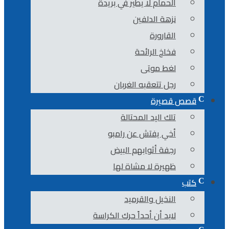
الحمام لا يطير في بريدة
نزهة الدلفين
القارورة
فخاخ الرائحة
لغط موتى
رجل تتعقبه الغربان
قصص قصيرة
تلك اليد المحتالة
أخي يفتش عن رامبو
رجفة أثوابهم البيض
ظهيرة لا مشاة لها
كتب
النخيل والقرميد
لابد أن أحداً حرك الكراسة