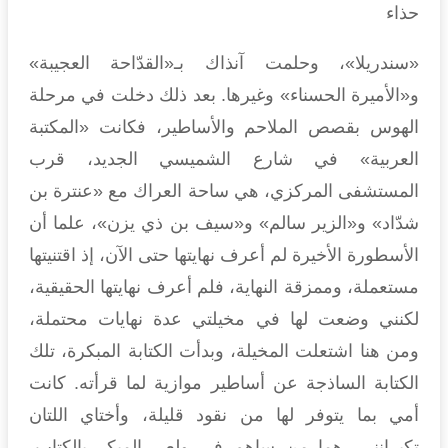
حذاء
«سندريلا»، وحلمت آنذاك بـ«القدّاحة العجيبة»
و«الأميرة الحسناء» وغيرها. بعد ذلك دخلت في مرحلة
الهوس بقصص الملاحم والأساطير، فكانت «المكتبة
العربية» في شارع الشميسي الجديد، قرب
المستشفى المركزي، هي ساحة العراك مع «عنترة بن
شدّاد» و«الزير سالم» و«سيف بن ذي يزن»، علما أن
الأسطورة الأخيرة لم أعرف نهايتها حتى الآن، إذ اقتنيتها
مستعملة، وممزقة النهاية، فلم أعرف نهايتها الحقيقية،
لكنني وضعت لها في مخيلتي عدة نهايات محتملة،
ومن هنا اشتعلت المخيلة، وبدأت الكتابة المبكرة، تلك
الكتابة الساذجة عن أساطير موازية لما قرأته. كانت
أمي بما يتوفر لها من نقود قليلة، وأختاي اللتان
تكبرانني، هما من ساهم في ولعي المبكر بالكتاب،